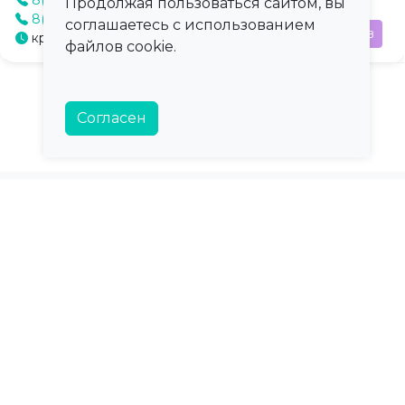
Продолжая пользоваться сайтом, вы
8(831-67) 5-10-67
соглашаетесь с использованием
Отзыв
круглосуточно
файлов cookie.
Согласен
ПроКлинику
Карта сайта
О сервисе
Регионы
Контакты
Города
Справка
Тарифы