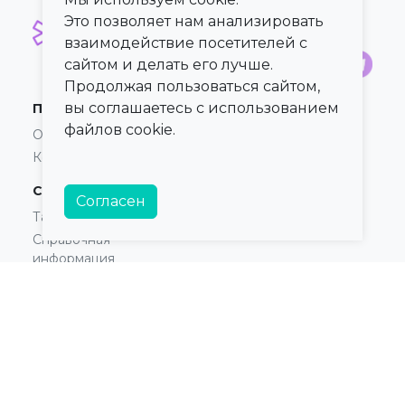
Это позволяет нам анализировать
взаимодействие посетителей с
сайтом и делать его лучше.
Продолжая пользоваться сайтом,
вы соглашаетесь с использованием
ПроКлинику
Карта сайта
файлов cookie.
О сервисе
Регионы
Контакты
Города
Справка
Согласен
Тарифы
Справочная
информация
Главврачам и владельцам
© 2021 — 2026,
ПроКлинику
Информация,
Оферта для Юридических