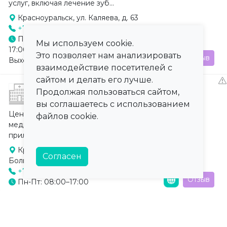
услуг, включая лечение зуб...
Красноуральск, ул. Каляева, д. 63
+7 (34365) 2-22-83
Понедельник - Пятница: 08:00–
Мы используем cookie.
17:00, Суббота - Воскресенье:
Это позволяет нам анализировать
Отзыв
Выходной
взаимодействие посетителей с
сайтом и делать его лучше.
Красноуральская ЦРБ
Продолжая пользоваться сайтом,
вы соглашаетесь с использованием
Центральная районная больница, оказывающая
файлов cookie.
медицинскую помощь населению Красноуральска и
прилегающих территорий. Включае...
Красноуральск, пер. Янкина, 7,
Согласен
Больничный городок
+7 (34343) 2-12-12
Отзыв
Пн-Пт: 08:00–17:00