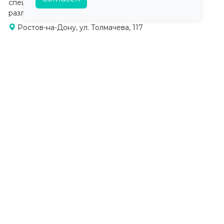
специализирующаяся на диагностике и лечении
различных заболеваний. Работает по напр...
Ростов-на-Дону, ул. Толмачева, 117
+7 (863) 292-24-24
+7 (863) 292-24-25
Понедельник - Воскресенье:
Отзыв
08:00-20:00
Андрологические услуги - МАР тест
Клиника «ДА ВИНЧИ»
Многопрофильная медицинская клиника,
специализирующаяся на диагностике и лечении
различных заболеваний. Работает по напр...
Ростов-на-Дону, ул.
Красноармейская, д. 132
+7 (863) 292-24-24
+7 (863) 292-24-25