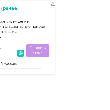
 (ранее
кое учреждение,
 и стационарную помощь
 квали...
1
Оставить
:
отзыв
й массаж