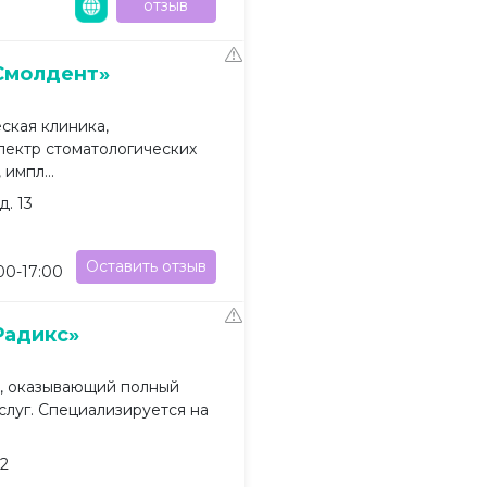
отзыв
Смолдент»
ская клиника,
ектр стоматологических
 импл...
д. 13
Оставить отзыв
:00-17:00
Радикс»
, оказывающий полный
слуг. Специализируется на
42