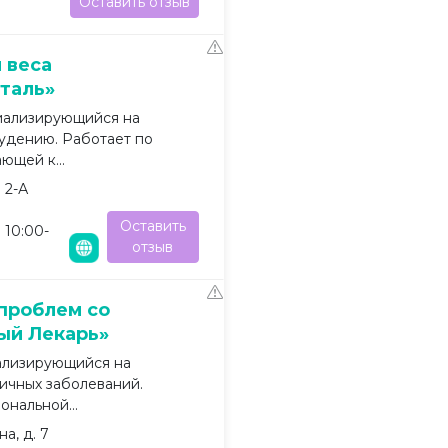
Оставить отзыв
 веса
таль»
иализирующийся на
удению. Работает по
ющей к...
 2-А
Оставить
 10:00-
отзыв
проблем со
ый Лекарь»
ализирующийся на
ичных заболеваний.
ональной...
а, д. 7