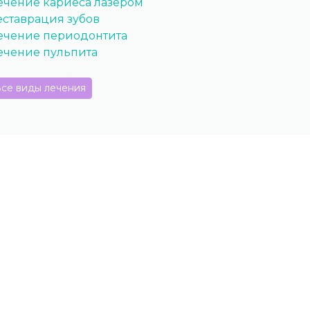
ечение кариеса лазером
еставрация зубов
ечение периодонтита
ечение пульпита
се виды лечения