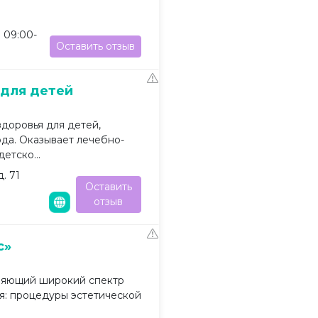
: 09:00-
Оставить отзыв
 для детей
доровья для детей,
да. Оказывает лечебно-
етско...
. 71
Оставить
отзыв
с»
вляющий широкий спектр
ья: процедуры эстетической