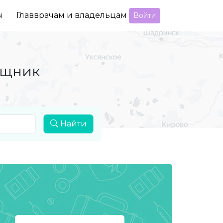
ы
Главврачам и владельцам
Войти
ощник
Найти