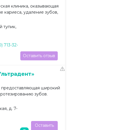
ская клиника, оказывающая
ие кариеса, удаление зубов,
й тупик,
0) 713-32-
Оставить отзыв
Ультрадент»
, предоставляющая широкий
протезированию зубов.
ая, д. 7-
Оставить