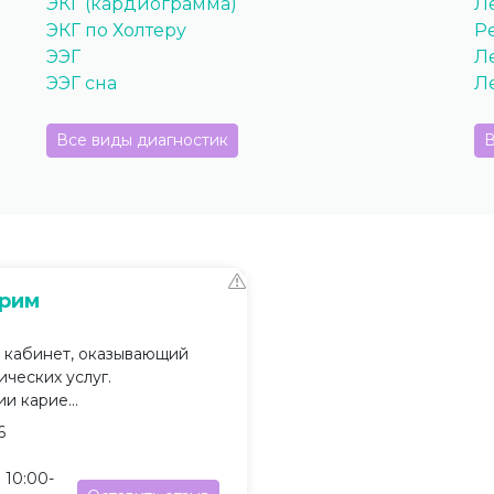
ЭКГ (кардиограмма)
Л
ЭКГ по Холтеру
Р
ЭЭГ
Л
ЭЭГ сна
Л
Все виды диагностик
В
Прим
 кабинет, оказывающий
ческих услуг.
и карие...
6
 10:00-