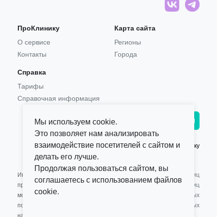
ПроКлинику
Карта сайта
О сервисе
Регионы
Контакты
Города
Справка
Тарифы
Справочная информация
Главврачам и владельцам
Мы используем cookie.
Это позволяет нам анализировать
взаимодействие посетителей с сайтом и
© 2021 — 2026,
ПроКлинику
делать его лучше.
Продолжая пользоваться сайтом, вы
Информация,
Оферта для Юридических лиц
соглашаетесь с использованием файлов
представленная на сайте, не
Оферта для Физических лиц
cookie.
может быть использована для
Обработка персональных
постановки диагноза,
данных
назначения лечения и не