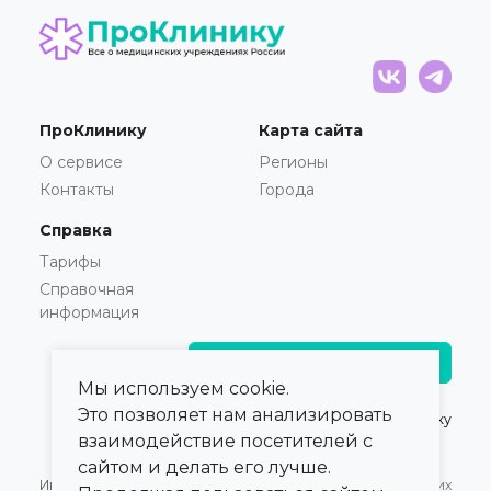
ПроКлинику
Карта сайта
О сервисе
Регионы
Контакты
Города
Справка
Тарифы
Справочная
информация
Главврачам и владельцам
Мы используем cookie.
Это позволяет нам анализировать
© 2021 — 2026,
ПроКлинику
взаимодействие посетителей с
сайтом и делать его лучше.
Информация,
Оферта для Юридических