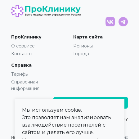
ПроКлинику
Карта сайта
О сервисе
Регионы
Контакты
Города
Справка
Тарифы
Справочная
информация
Главврачам и владельцам
Мы используем cookie.
Это позволяет нам анализировать
© 2021 — 2026,
ПроКлинику
взаимодействие посетителей с
сайтом и делать его лучше.
Информация,
Оферта для Юридических