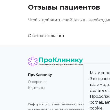
Отзывы пациентов
Чтобы добавить свой отзыв - необход
Отзывов пока нет
Мы испол
ПроКлинику
Карта
Это позв
О сервисе
Регио
взаимоде
Контакты
Город
делать ег
Продолжа
соглашае
Информация, представленная на сайте, не может 
cookie.
постановки диагноза, назначения лечения и не з