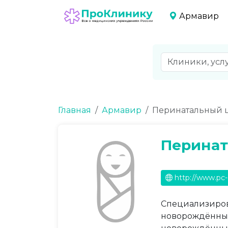
Армавир
Главная
Армавир
Перинатальный 
Перинат
http://www.pc-
Специализиров
новорождённым