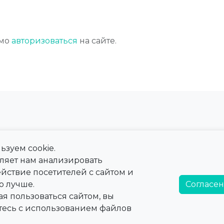
имо
авторизоваться
на сайте.
ьзуем cookie.
 сайта
Справка
оляет нам анализировать
ны
Тарифы
йствие посетителей с сайтом и
а
Справочная информация
о лучше.
Согласен
я пользоваться сайтом, вы
тесь с использованием файлов
быть использована для
аменяет прием врача.