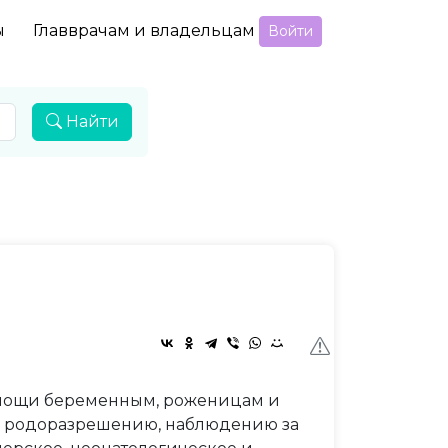
ы
Главврачам и владельцам
Войти
Найти
мощи беременным, роженицам и
, родоразрешению, наблюдению за