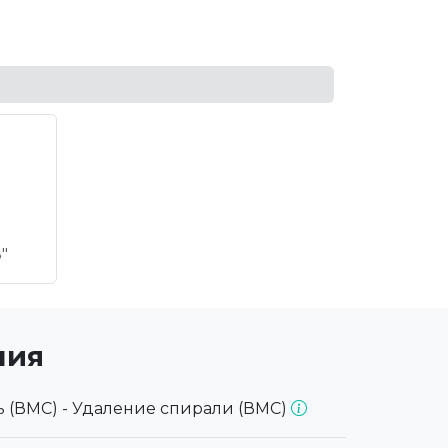
"
ния
 (ВМС) - Удаление спирали (ВМС)