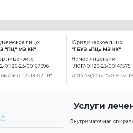
дическое лицо:
Юридическое лицо:
З "ПЦ" МЗ КК"
"ГБУЗ «ПЦ» МЗ КК"
ер лицензии:
Номер лицензии:
2-01126-23/00167696"
"Л017-01126-23/00147575"
 выдачи: "2019-02-18"
Дата выдачи: "2019-02-18
Услуги лече
в
Внутриматочная спираль