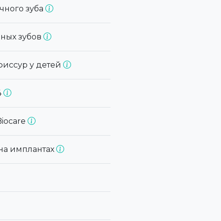
чного зуба
чных зубов
фиссур у детей
4
Biocare
на имплантах