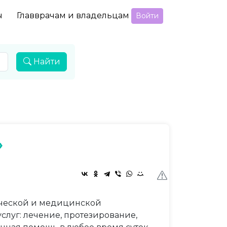
ы
Главврачам и владельцам
Войти
Найти
»
ической и медицинской
слуг: лечение, протезирование,