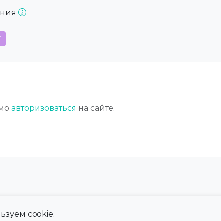
ония
7
имо
авторизоваться
на сайте.
ьзуем cookie.
 сайта
Справка