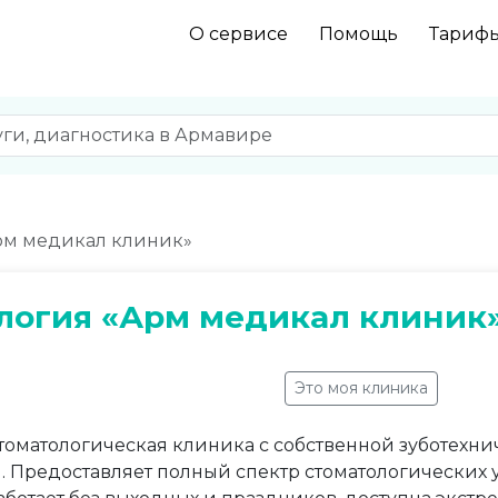
О сервисе
Помощь
Тариф
рм медикал клиник»
логия «Арм медикал клиник
Это моя клиника
томатологическая клиника с собственной зуботехн
 Предоставляет полный спектр стоматологических у