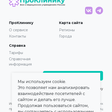
ПроКлинику
Карта сайта
О сервисе
Регионы
Контакты
Города
Справка
Тарифы
Справочная
информация
Главврачам и владельцам
Мы используем cookie.
Это позволяет нам анализировать
© 2021 — 2026,
ПроКлинику
взаимодействие посетителей с
сайтом и делать его лучше.
Информация,
Оферта для Юридических
Продолжая пользоваться сайтом,
представленная на сайте,
лиц
вы соглашаетесь с использованием