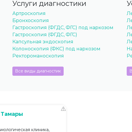
Услуги диагностики
У
Артроскопия
Л
Бронхоскопия
Л
Гастроскопия (ФГДС, ФГС) под наркозом
Л
Гастроскопия (ФГДС, ФГС)
Л
Капсульная эндоскопия
Л
Колоноскопия (ФКС) под наркозом
Н
Ректороманоскопия
Р
Все виды диагностик
В
а Тамары
мологическая клиника,