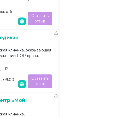
я, д. 5
Оставить
отзыв
едика»
кая клиника, оказывающая
ультации ЛОР-врача,
д. 12
Оставить
: 09:00–
отзыв
ентр «Мой
кая клиника,