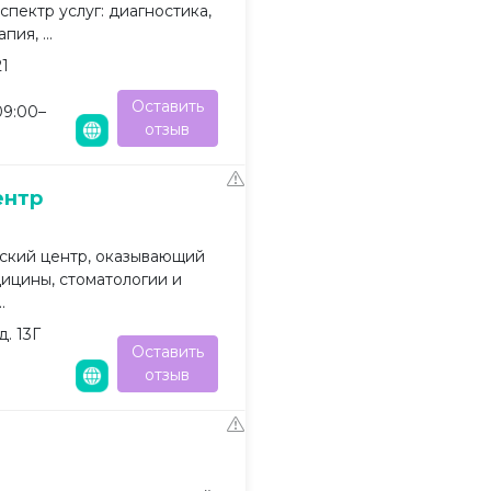
пектр услуг: диагностика,
ия, ...
21
Оставить
09:00–
отзыв
ентр
кий центр, оказывающий
ицины, стоматологии и
.
. 13Г
Оставить
отзыв