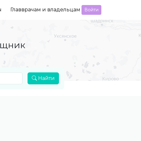
ы
Главврачам и владельцам
Войти
ощник
Найти