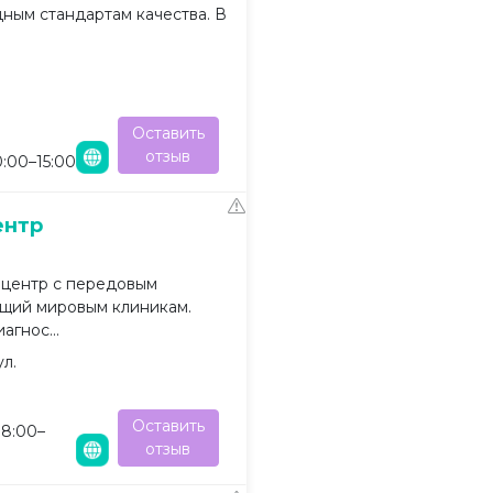
ым стандартам качества. В
Оставить
отзыв
0:00–15:00
ентр
центр с передовым
ющий мировым клиникам.
агнос...
ул.
Оставить
08:00–
отзыв