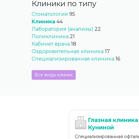
Клиники по типу
Стоматология
95
Клиника
44
Лаборатория (анализы)
22
Поликлиника
21
Кабинет врача
18
Оздоровительная клиника
17
Специализированная клиника
16
Все виды клиник
Глазная клиник
Куниной
Специализированная офталь