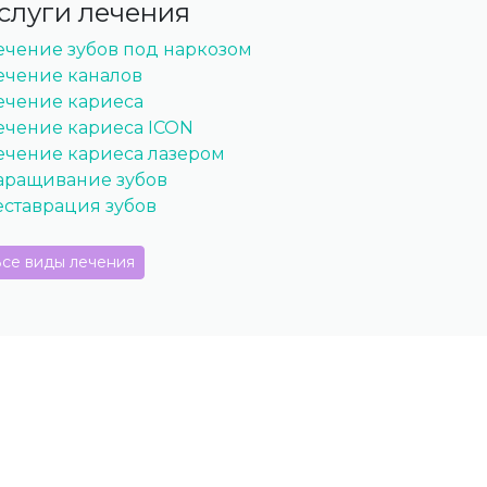
слуги лечения
ечение зубов под наркозом
ечение каналов
ечение кариеса
ечение кариеса ICON
ечение кариеса лазером
аращивание зубов
еставрация зубов
се виды лечения