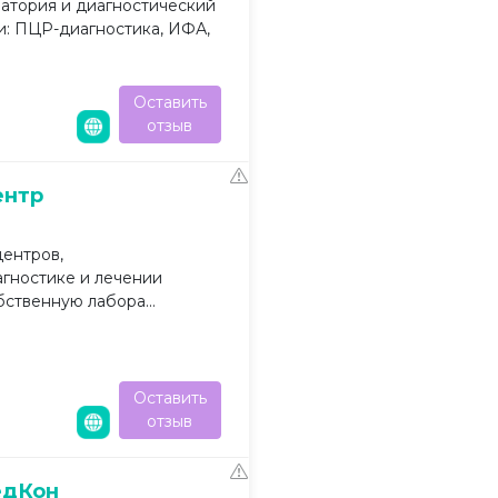
атория и диагностический
и: ПЦР-диагностика, ИФА,
Оставить
отзыв
ентр
центров,
гностике и лечении
бственную лабора...
а
Оставить
отзыв
едКон