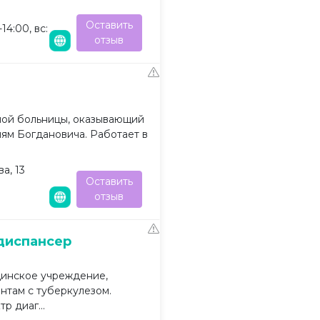
Оставить
14:00, вс:
отзыв
ной больницы, оказывающий
м Богдановича. Работает в
а, 13
Оставить
отзыв
диспансер
инское учреждение,
там с туберкулезом.
р диаг...