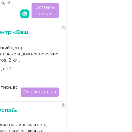
й, 12
Оставить
отзыв
ентр «Ваш
кий центр,
тивные и диагностические
в. В кл...
 д. 27
аписи, вс:
Оставить отзыв
услаб»
иагностическая сеть,
оведении различных