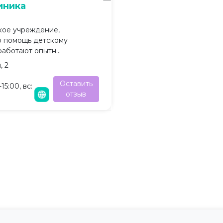
иника
кое учреждение,
 помощь детскому
аботают опытн...
, 2
Оставить
15:00, вс:
отзыв