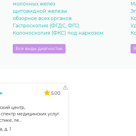
молочных желез
М
щитовидной железы
Э
обзорное всех органов
К
Гастроскопия (ФГДС, ФГС)
У
Колоноскопия (ФКС) под наркозом
К
Все виды диагностик
В
»
5.00
кий центр,
пектр медицинских услуг.
ике, ле...
 д. 1