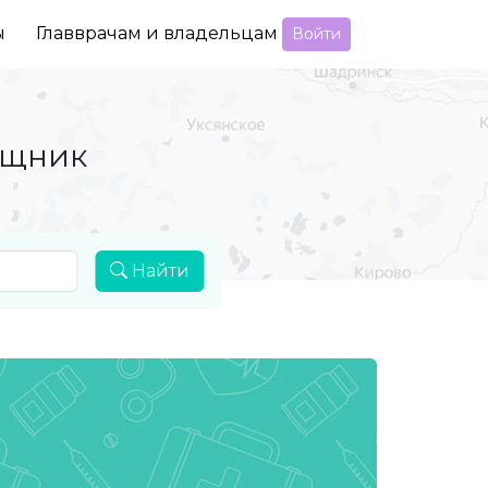
ы
Главврачам и владельцам
Войти
ощник
Найти