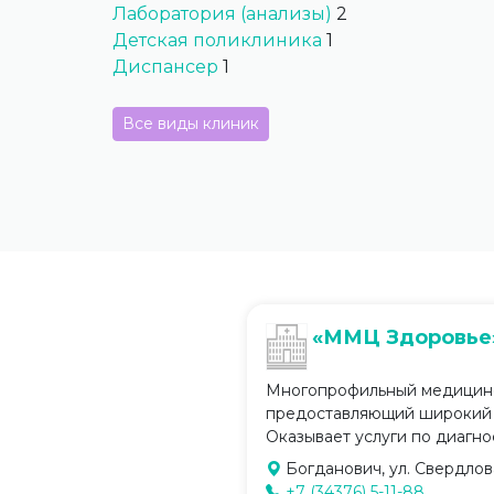
Лаборатория (анализы)
2
Детская поликлиника
1
Диспансер
1
Все виды клиник
«ММЦ Здоровье
Многопрофильный медицинс
предоставляющий широкий с
Оказывает услуги по диагност
Богданович, ул. Свердлова,
+7 (34376) 5-11-88