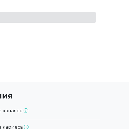
ния
е каналов
е кариеса