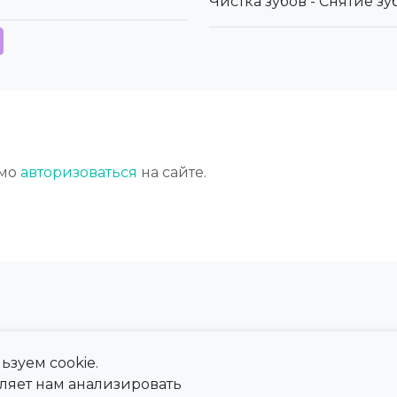
Чистка зубов - Снятие з
имо
авторизоваться
на сайте.
ьзуем cookie.
 сайта
Справка
оляет нам анализировать
ны
Тарифы