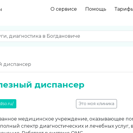
О сервисе
Помощь
Тариф
ч
й диспансер
лезный диспансер
dso.ru/
Это моя клиника
анное медицинское учреждение, оказывающее пом
полный спектр диагностических и лечебных услуг, 