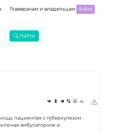
ы
Главврачам и владельцам
Войти
Найти
ощь пациентам с туберкулезом.
включая амбулаторное и