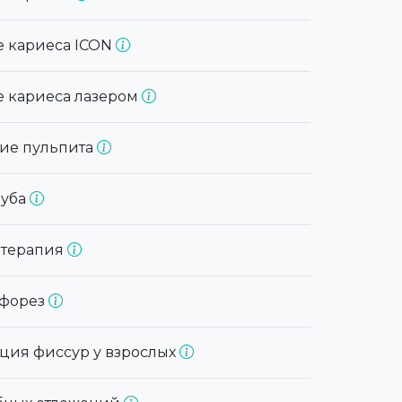
е кариеса ICON
е кариеса лазером
ние пульпита
зуба
отерапия
офорез
ация фиссур у взрослых