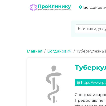
Богданови
Главная
Богданович
Туберкулезны
Туберку
https://www.pt
Специализиров
Предоставляет 