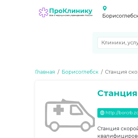
Борисоглебс
Главная
Борисоглебск
Станция ск
Станция
http://borcrb.z
Станция скорой
квалифицирова