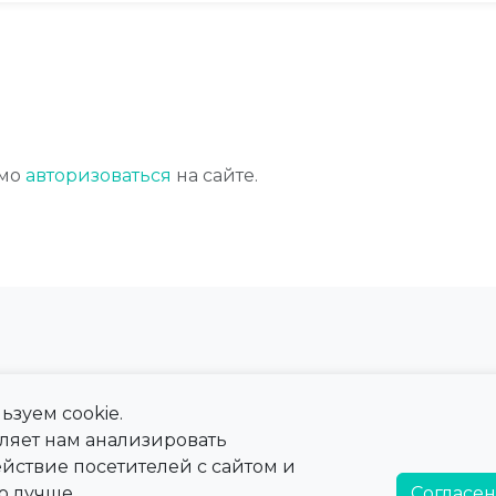
имо
авторизоваться
на сайте.
ьзуем cookie.
 сайта
Справка
оляет нам анализировать
ны
Тарифы
йствие посетителей с сайтом и
а
Справочная информация
о лучше.
Согласен