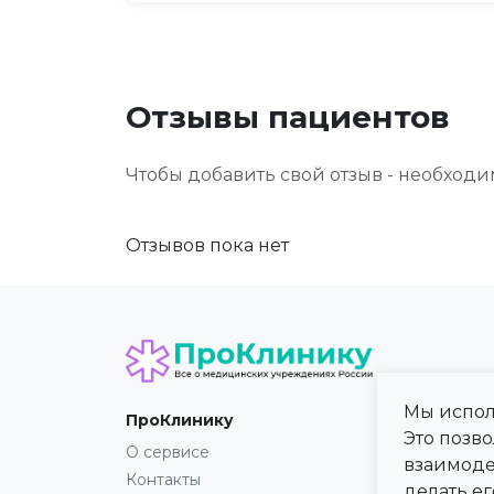
Отзывы пациентов
Чтобы добавить свой отзыв - необход
Отзывов пока нет
Мы испол
ПроКлинику
Карта
Это позв
О сервисе
Регио
взаимоде
Контакты
Город
делать ег