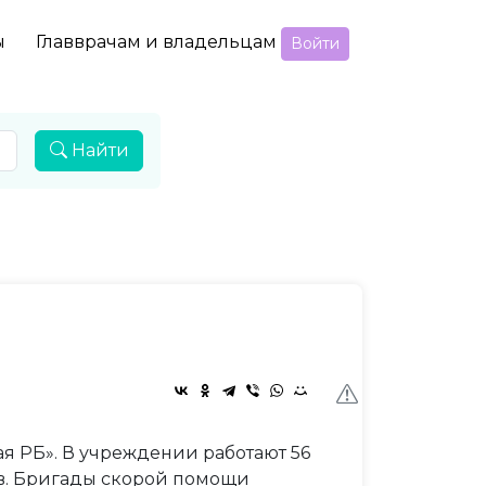
ы
Главврачам и владельцам
Войти
Найти
я РБ». В учреждении работают 56
в. Бригады скорой помощи