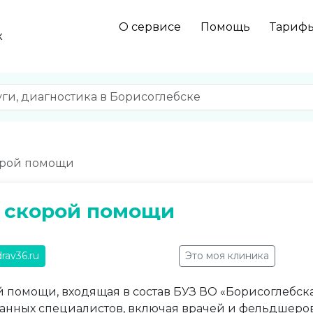
О сервисе
Помощь
Тариф
к
орой помощи
 скорой помощи
drav36.ru
Это моя клиника
 помощи, входящая в состав БУЗ ВО «Борисоглебска
нных специалистов, включая врачей и фельдшеро