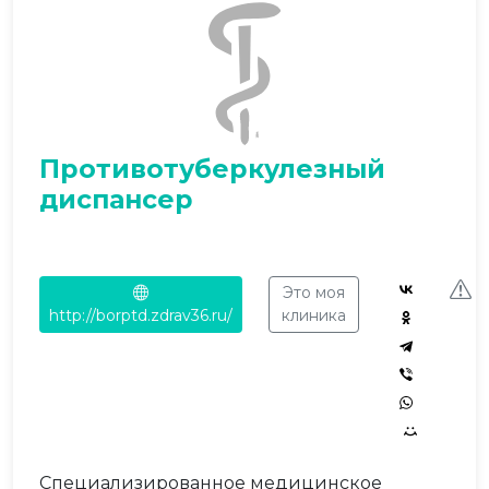
Противотуберкулезный
диспансер
Это моя
http://borptd.zdrav36.ru/
клиника
Специализированное медицинское