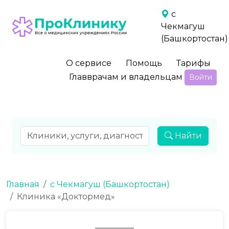
с
Чекмагуш
(Башкортостан)
О сервисе
Помощь
Тарифы
Главврачам и владельцам
Войти
Найти
Главная
с Чекмагуш (Башкортостан)
Клиника «Доктормед»