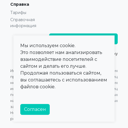
Справка
Тарифы
Справочная
информация
Главврачам и владельцам
Мы используем cookie.
Это позволяет нам анализировать
© 2021 — 2026,
ПроКлинику
взаимодействие посетителей с
сайтом и делать его лучше.
Информация,
Оферта для Юридических
Продолжая пользоваться сайтом,
представленная на сайте,
лиц
вы соглашаетесь с использованием
не может быть
Оферта для Физических
файлов cookie.
использована для
лиц
постановки диагноза,
Обработка персональных
назначения лечения и не
данных
заменяет прием врача.
Согласен
Номер в Едином Реестре
российского ПО:
20472