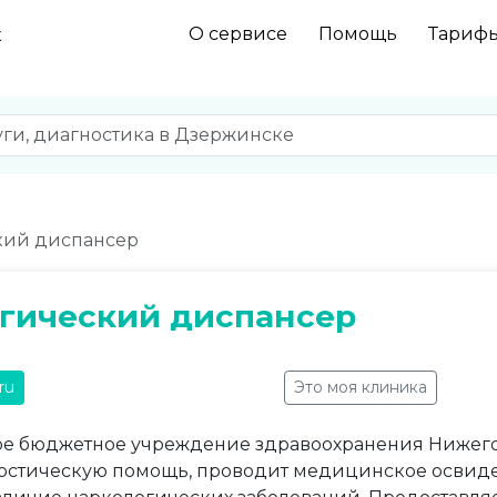
О сервисе
Помощь
Тариф
к
кий диспансер
гический диспансер
ru
Это моя клиника
ое бюджетное учреждение здравоохранения Нижего
остическую помощь, проводит медицинское освиде