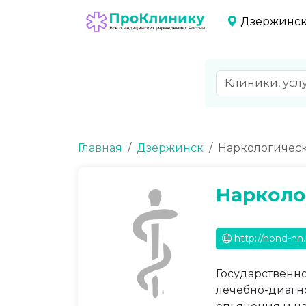
Дзержинс
Главная
Дзержинск
Наркологичес
Нарколо
http://nond-nn.
Государственн
лечебно-диагн