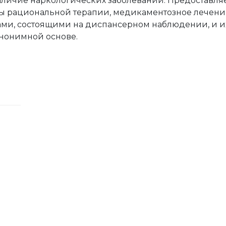
аличие наркологических заболеваний. Предоставля
ы рациональной терапии, медикаментозное лечени
ами, состоящими на диспансерном наблюдении, и и
анонимной основе.