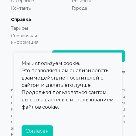
О сервисе
Регионы
Контакты
Города
Справка
Тарифы
Справочная
информация
Главврачам и владельцам
Мы используем cookie.
Это позволяет нам анализировать
© 2021 — 2026,
ПроКлинику
взаимодействие посетителей с
сайтом и делать его лучше.
Информация,
Оферта для Юридических
Продолжая пользоваться сайтом,
представленная на сайте,
лиц
вы соглашаетесь с использованием
не может быть
Оферта для Физических
файлов cookie.
использована для
лиц
постановки диагноза,
Обработка персональных
назначения лечения и не
данных
заменяет прием врача.
Согласен
Номер в Едином Реестре