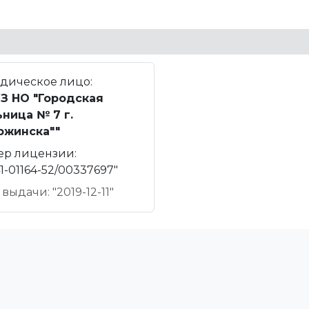
дическое лицо:
З НО "Городская
ница № 7 г.
ржинска""
ер лицензии:
1-01164-52/00337697"
 выдачи: "2019-12-11"