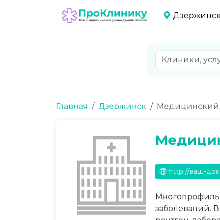
Дзержинс
Главная
Дзержинск
Медицинский 
Медицин
http://ваш-до
Многопрофильн
заболеваний. В