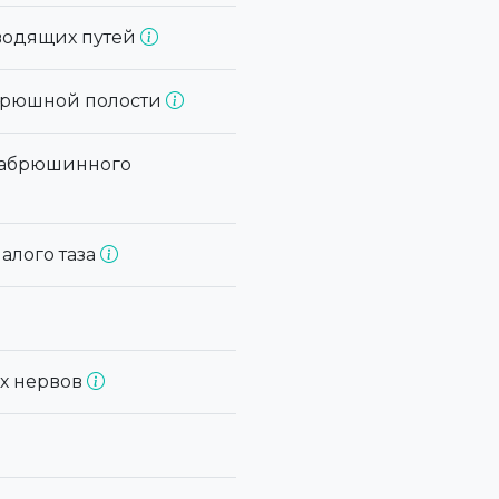
ыводящих путей
 брюшной полости
 забрюшинного
алого таза
ых нервов