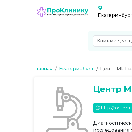
Екатеринбур
Главная
Екатеринбург
Центр МРТ н
Центр М
http://mrt-c.ru
Диагностически
исследования 