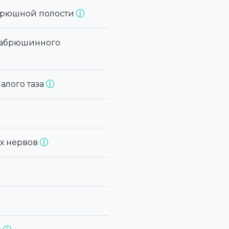
 брюшной полости
 забрюшинного
алого таза
ых нервов