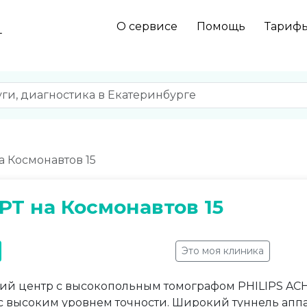
О сервисе
Помощь
Тариф
г
а Космонавтов 15
РТ на Космонавтов 15
Это моя клиника
й центр с высокопольным томографом PHILIPS ACHI
с высоким уровнем точности. Широкий туннель апп