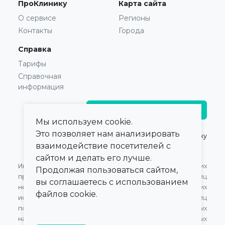
ПроКлинику
Карта сайта
О сервисе
Регионы
Контакты
Города
Справка
Тарифы
Справочная
информация
Главврачам и владельцам
Мы используем cookie.
Это позволяет нам анализировать
© 2021 — 2026,
ПроКлинику
взаимодействие посетителей с
сайтом и делать его лучше.
Информация,
Оферта для Юридических
Продолжая пользоваться сайтом,
представленная на сайте,
лиц
вы соглашаетесь с использованием
не может быть
Оферта для Физических
файлов cookie.
использована для
лиц
постановки диагноза,
Обработка персональных
назначения лечения и не
данных