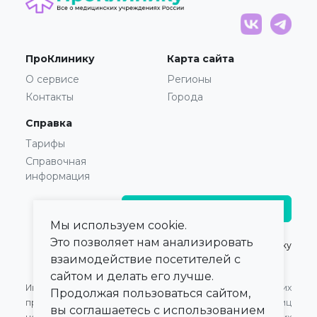
ПроКлинику
Карта сайта
О сервисе
Регионы
Контакты
Города
Справка
Тарифы
Справочная
информация
Главврачам и владельцам
Мы используем cookie.
Это позволяет нам анализировать
© 2021 — 2026,
ПроКлинику
взаимодействие посетителей с
сайтом и делать его лучше.
Информация,
Оферта для Юридических
Продолжая пользоваться сайтом,
представленная на сайте,
лиц
вы соглашаетесь с использованием