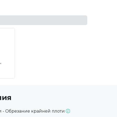
"
ния
и - Обрезание крайней плоти