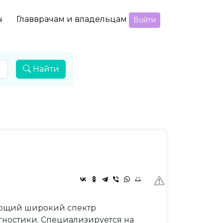
ы
Главврачам и владельцам
Войти
Найти
яющий широкий спектр
гностики. Специализируется на