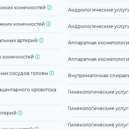
рхних конечностей
Андрологические услуги
ижних конечностей
Андрологические услуги
альных артерий
Аппаратная косметологи
х конечностей
Аппаратная косметолог
ных сосудов головы
Внутриматочная спираль
ацентарного кровотока
Гинекологические услуг
Гинекологические услу
артерий
Гинекологические услу