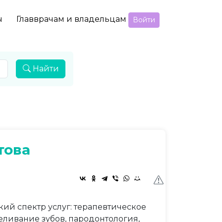
ы
Главврачам и владельцам
Войти
Найти
това
ий спектр услуг: терапевтическое
еливание зубов, пародонтология,