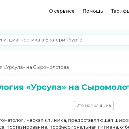
О сервисе
Помощь
Тариф
г
я «Урсула» на Cыромолотова
логия «Урсула» на Cыромоло
Это моя клиника
томатологическая клиника, предоставляющая широк
а, протезирование, профессиональная гигиена, отб