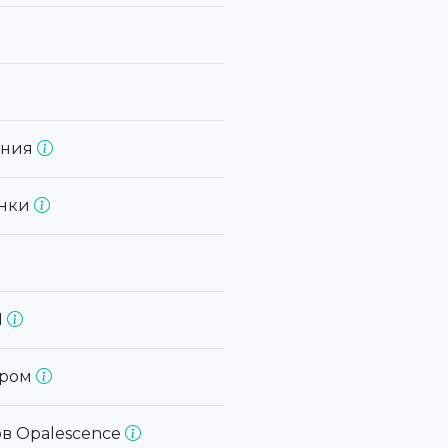
ония
онки
N
ером
ов Opalescence