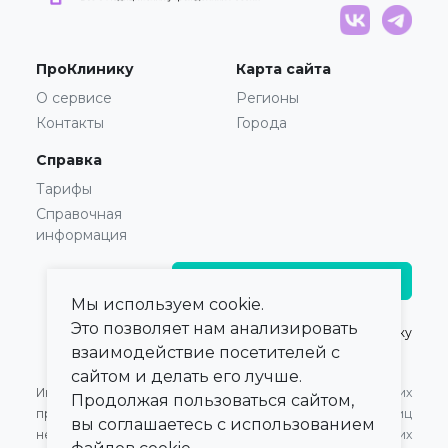
ПроКлинику
Карта сайта
О сервисе
Регионы
Контакты
Города
Справка
Тарифы
Справочная
информация
Главврачам и владельцам
Мы используем cookie.
Это позволяет нам анализировать
© 2021 — 2026,
ПроКлинику
взаимодействие посетителей с
сайтом и делать его лучше.
Информация,
Оферта для Юридических
Продолжая пользоваться сайтом,
представленная на сайте,
лиц
вы соглашаетесь с использованием
не может быть
Оферта для Физических