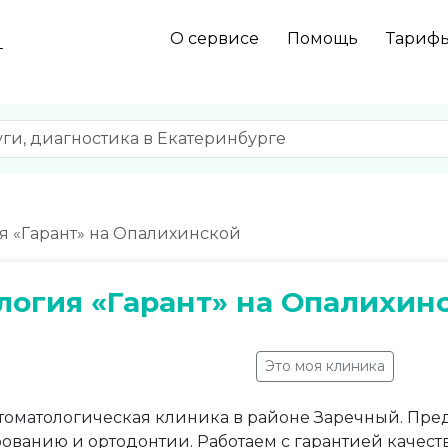
О сервисе
Помощь
Тариф
г
я «Гарант» на Опалихинской
логия «Гарант» на Опалихин
Это моя клиника
томатологическая клиника в районе Заречный. Пре
рованию и ортодонтии. Работаем с гарантией качес