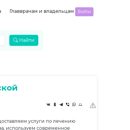
ы
Главврачам и владельцам
Войти
Найти
ской
доставляем услуги по лечению
тва, используем современное