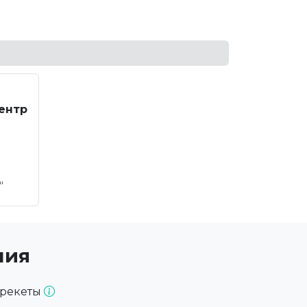
ентр
"
"
ния
брекеты