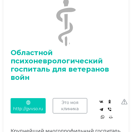
Областной
психоневрологический
госпиталь для ветеранов
войн
Это моя
http://gvvso.ru
клиника
Крупнейший многопрофильный госпиталь