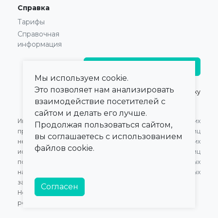
Справка
Тарифы
Справочная
информация
Главврачам и владельцам
Мы используем cookie.
Это позволяет нам анализировать
© 2021 — 2026,
ПроКлинику
взаимодействие посетителей с
сайтом и делать его лучше.
Информация,
Оферта для Юридических
Продолжая пользоваться сайтом,
представленная на сайте,
лиц
вы соглашаетесь с использованием
не может быть
Оферта для Физических
файлов cookie.
использована для
лиц
постановки диагноза,
Обработка персональных
назначения лечения и не
данных
заменяет прием врача.
Согласен
Номер в Едином Реестре
российского ПО:
20472