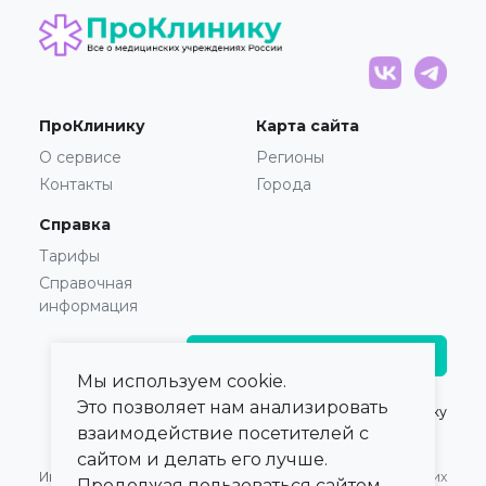
ПроКлинику
Карта сайта
О сервисе
Регионы
Контакты
Города
Справка
Тарифы
Справочная
информация
Главврачам и владельцам
Мы используем cookie.
Это позволяет нам анализировать
© 2021 — 2026,
ПроКлинику
взаимодействие посетителей с
сайтом и делать его лучше.
Информация,
Оферта для Юридических
Продолжая пользоваться сайтом,