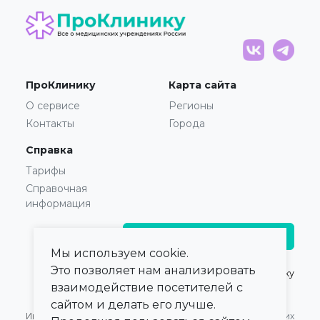
ПроКлинику
Карта сайта
О сервисе
Регионы
Контакты
Города
Справка
Тарифы
Справочная
информация
Главврачам и владельцам
Мы используем cookie.
Это позволяет нам анализировать
© 2021 — 2026,
ПроКлинику
взаимодействие посетителей с
сайтом и делать его лучше.
Информация,
Оферта для Юридических