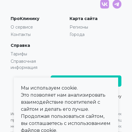
ПроКлинику
Карта сайта
О сервисе
Регионы
Контакты
Города
Справка
Тарифы
Справочная
информация
Главврачам и владельцам
Мы используем cookie.
Это позволяет нам анализировать
© 2021 — 2026,
ПроКлинику
взаимодействие посетителей с
сайтом и делать его лучше.
Информация,
Оферта для Юридических
Продолжая пользоваться сайтом,
представленная на сайте,
лиц
вы соглашаетесь с использованием
не может быть
Оферта для Физических
файлов cookie.