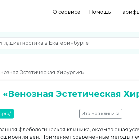
О сервисе
Помощь
Тариф
г
нозная Эстетическая Хирургия»
 «Венозная Эстетическая Хи
t.pro/
Это моя клиника
анная флебологическая клиника, оказывающая усл
асширения вен. Применяет современные методы леч