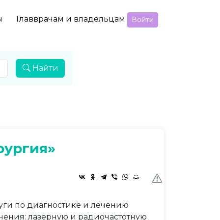
ы
Главврачам и владельцам
Войти
Найти
рургия»
уги по диагностике и лечению
ения: лазерную и радиочастотную