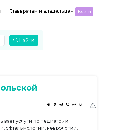
ы
Главврачам и владельцам
Войти
Найти
мольской
ывает услуги по педиатрии,
ии, офтальмологии, неврологии,