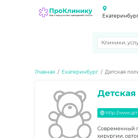
Екатеринбур
Главная
Екатеринбург
Детская по
Детская
http://www.дг
Современный пе
хирургии, орто