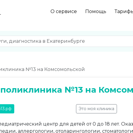
О сервисе
Помощь
Тариф
г
ликлиника №13 на Комсомольской
 поликлиника №13 на Комсо
п13.рф
Это моя клиника
диатрический центр для детей от 0 до 18 лет. Оказ
педии, аллергологии, отоларингологии, стоматолог