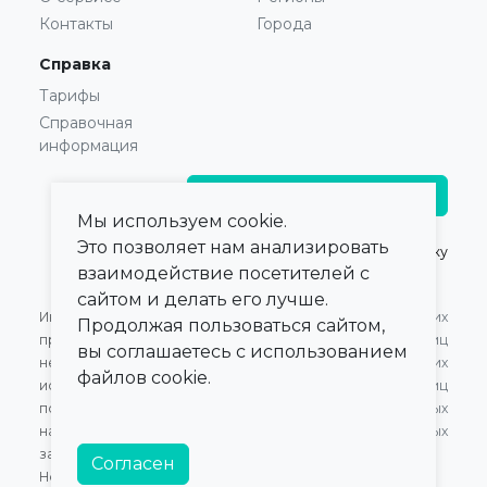
Контакты
Города
Справка
Тарифы
Справочная
информация
Главврачам и владельцам
Мы используем cookie.
Это позволяет нам анализировать
© 2021 — 2026,
ПроКлинику
взаимодействие посетителей с
сайтом и делать его лучше.
Информация,
Оферта для Юридических
Продолжая пользоваться сайтом,
представленная на сайте,
лиц
вы соглашаетесь с использованием
не может быть
Оферта для Физических
файлов cookie.
использована для
лиц
постановки диагноза,
Обработка персональных
назначения лечения и не
данных
заменяет прием врача.
Согласен
Номер в Едином Реестре