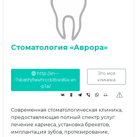
Стоматология «Аврора»
http://xn---
Это моя
-7sbabhj9awhrccbtbsrd6w.xn-
клиника
-p1ai/
Современная стоматологическая клиника,
предоставляющая полный спектр услуг:
лечение кариеса, установка брекетов,
имплантация зубов, протезирование,