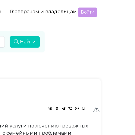
ы
Главврачам и владельцам
Войти
Найти
ий услуги по лечению тревожных
ает с семейными проблемами,