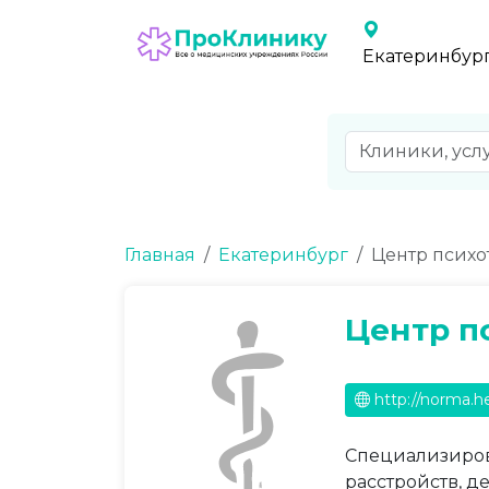
Екатеринбур
Главная
Екатеринбург
Центр психо
Центр п
http://norma.he
Специализиров
расстройств, д