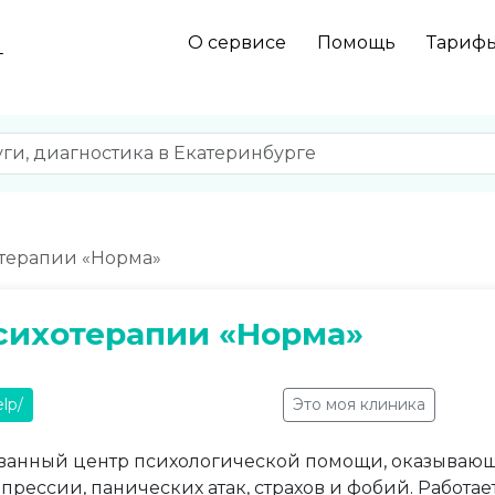
О сервисе
Помощь
Тариф
г
терапии «Норма»
сихотерапии «Норма»
lp/
Это моя клиника
анный центр психологической помощи, оказывающ
епрессии, панических атак, страхов и фобий. Работ