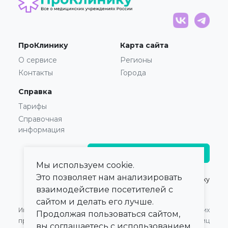
ПроКлинику
Карта сайта
О сервисе
Регионы
Контакты
Города
Справка
Тарифы
Справочная
информация
Главврачам и владельцам
Мы используем cookie.
Это позволяет нам анализировать
© 2021 — 2026,
ПроКлинику
взаимодействие посетителей с
сайтом и делать его лучше.
Информация,
Оферта для Юридических
Продолжая пользоваться сайтом,
представленная на сайте,
лиц
вы соглашаетесь с использованием