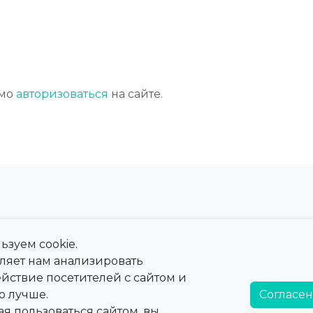
имо
авторизоваться
на сайте.
ьзуем cookie.
 сайта
Справка
оляет нам анализировать
ны
Тарифы
йствие посетителей с сайтом и
а
Справочная информация
о лучше.
Согласен
я пользоваться сайтом, вы