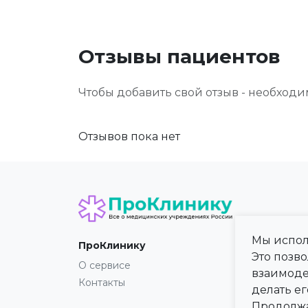
Отзывы пациентов
Чтобы добавить свой отзыв - необход
Отзывов пока нет
Мы испол
ПроКлинику
Карта
Это позв
О сервисе
Регио
взаимоде
Контакты
Город
делать ег
Продолжа