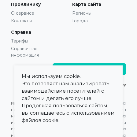
ПроКлинику
Карта сайта
О сервисе
Регионы
Контакты
Города
Справка
Тарифы
Справочная
информация
Главврачам и владельцам
Мы используем cookie.
Это позволяет нам анализировать
© 2021 — 2026,
ПроКлинику
взаимодействие посетителей с
сайтом и делать его лучше.
Информация,
Оферта для Юридических
Продолжая пользоваться сайтом,
представленная на сайте,
лиц
вы соглашаетесь с использованием
не может быть
Оферта для Физических
файлов cookie.
использована для
лиц
постановки диагноза,
Обработка персональных
назначения лечения и не
данных