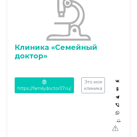
Клиника «Семейный
доктор»
Это моя
https://familydoctor37.ru/
клиника