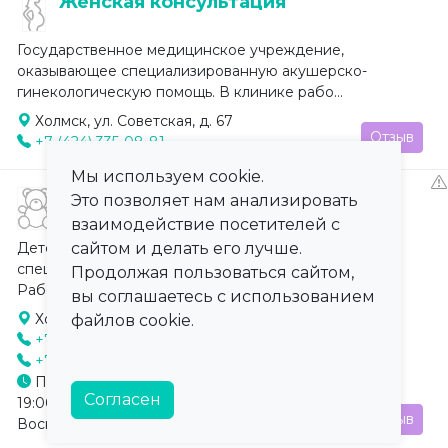
Женская консультация
Государственное медицинское учреждение,
оказывающее специализированную акушерско-
гинекологическую помощь. В клинике рабо...
Холмск, ул. Советская, д. 67
Отзыв
+7 (424) 335-08-81
Мы используем cookie.
Детская поликлиника
Это позволяет нам анализировать
взаимодействие посетителей с
Детское медицинское учреждение, оказывающее
сайтом и делать его лучше.
специализированную медицинскую помощь детям.
Продолжая пользоваться сайтом,
Работает в системе обязательног...
вы соглашаетесь с использованием
Холмск, ул. Советская, д. 93а
файлов cookie.
+7 (424) 334-01-12
+7 (424) 335-25-XX
Понедельник-Пятница: 08:00–
Согласен
19:00, Суббота: 08:00–15:00,
Отзыв
Воскресенье: Выходной