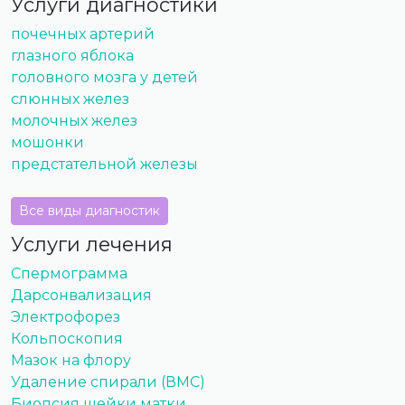
Услуги диагностики
почечных артерий
глазного яблока
головного мозга у детей
слюнных желез
молочных желез
мошонки
предстательной железы
Все виды диагностик
Услуги лечения
Спермограмма
Дарсонвализация
Электрофорез
Кольпоскопия
Мазок на флору
Удаление спирали (ВМС)
Биопсия шейки матки