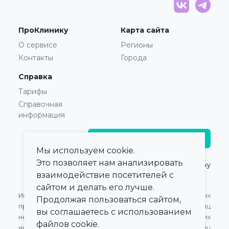
ПроКлинику
Карта сайта
О сервисе
Регионы
Контакты
Города
Справка
Тарифы
Справочная
информация
Главврачам и владельцам
Мы используем cookie.
Это позволяет нам анализировать
© 2021 — 2026,
ПроКлинику
взаимодействие посетителей с
сайтом и делать его лучше.
Информация,
Оферта для Юридических
Продолжая пользоваться сайтом,
представленная на сайте,
лиц
вы соглашаетесь с использованием
не может быть
Оферта для Физических
файлов cookie.
использована для
лиц