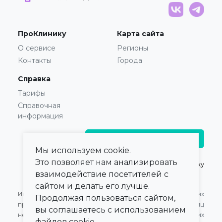
ПроКлинику
Карта сайта
О сервисе
Регионы
Контакты
Города
Справка
Тарифы
Справочная
информация
Главврачам и владельцам
Мы используем cookie.
Это позволяет нам анализировать
© 2021 — 2026,
ПроКлинику
взаимодействие посетителей с
сайтом и делать его лучше.
Информация,
Оферта для Юридических
Продолжая пользоваться сайтом,
представленная на сайте,
лиц
вы соглашаетесь с использованием
не может быть
Оферта для Физических
файлов cookie.