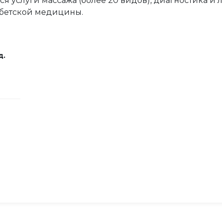
я услуги массажа (более 20 видов), диагностика 
ибетской медицины.
д.