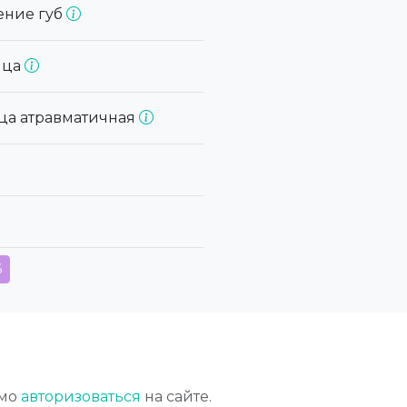
ение губ
ица
ица атравматичная
6
имо
авторизоваться
на сайте.