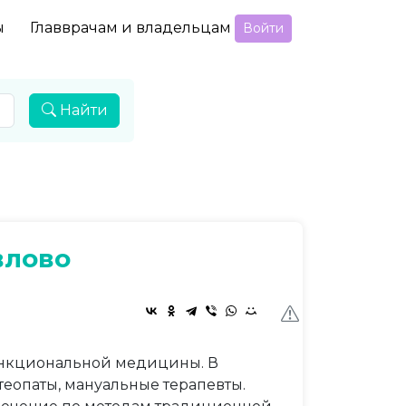
ы
Главврачам и владельцам
Войти
Найти
влово
ункциональной медицины. В
теопаты, мануальные терапевты.