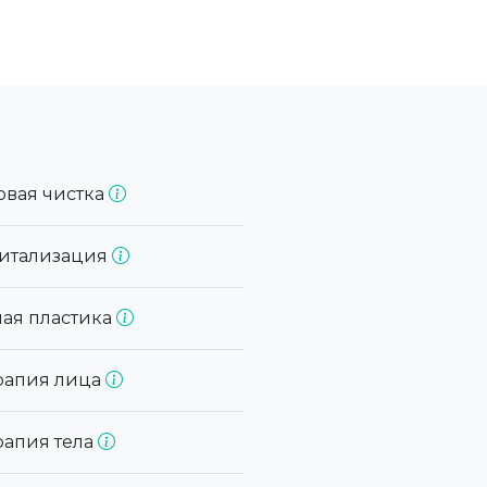
овая чистка
витализация
ная пластика
рапия лица
рапия тела