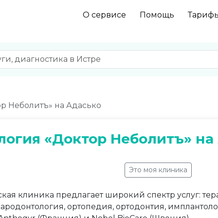
О сервисе
Помощь
Тариф
ор Неболитъ» на Адасько
логия «Доктор Неболитъ» на
Это моя клиника
кая клиника предлагает широкий спектр услуг: те
пародонтология, ортопедия, ортодонтия, имплантол