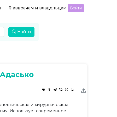
ы
Главврачам и владельцам
Войти
Найти
 Адасько
рапевтическая и хирургическая
огия. Использует современное