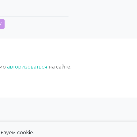
7
имо
авторизоваться
на сайте.
ьзуем cookie.
 сайта
Справка