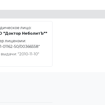
дическое лицо:
О "Доктор НеболитЪ""
ер лицензии:
1-01162-50/00366558"
 выдачи: "2010-11-10"