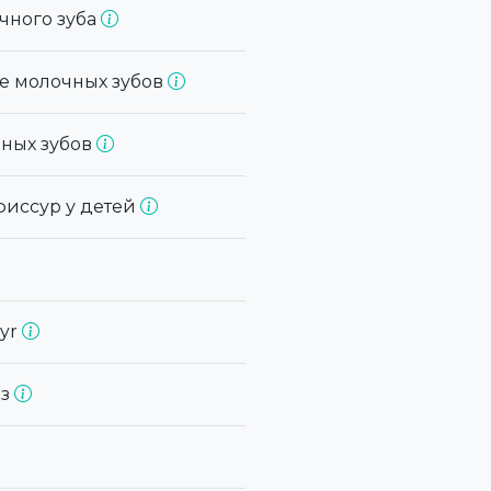
чного зуба
ие молочных зубов
чных зубов
фиссур у детей
gyr
ез