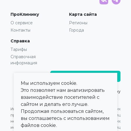
ПроКлинику
Карта сайта
О сервисе
Регионы
Контакты
Города
Справка
Тарифы
Справочная
информация
Главврачам и владельцам
Мы используем cookie.
Это позволяет нам анализировать
© 2021 — 2026,
ПроКлинику
взаимодействие посетителей с
сайтом и делать его лучше.
Информация,
Оферта для Юридических
Продолжая пользоваться сайтом,
представленная на сайте,
лиц
вы соглашаетесь с использованием
не может быть
Оферта для Физических
файлов cookie.
использована для
лиц