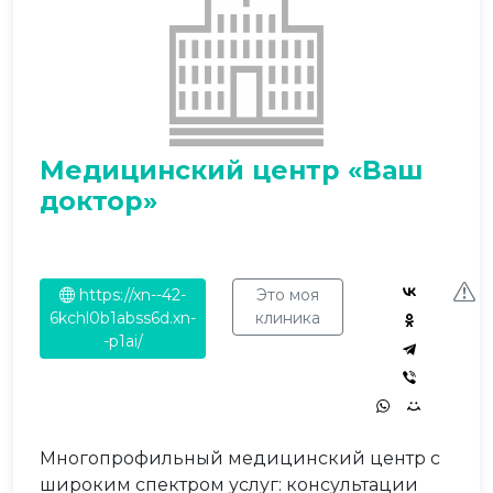
Медицинский центр «Ваш
доктор»
https://xn--42-
Это моя
6kchl0b1abss6d.xn-
клиника
-p1ai/
Многопрофильный медицинский центр с
широким спектром услуг: консультации