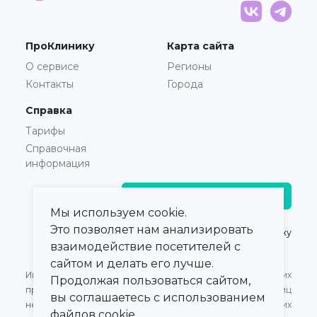
ПроКлинику
Карта сайта
О сервисе
Регионы
Контакты
Города
Справка
Тарифы
Справочная
информация
Главврачам и владельцам
Мы используем cookie.
Это позволяет нам анализировать
© 2021 — 2026,
ПроКлинику
взаимодействие посетителей с
сайтом и делать его лучше.
Информация,
Оферта для Юридических
Продолжая пользоваться сайтом,
представленная на сайте,
лиц
вы соглашаетесь с использованием
не может быть
Оферта для Физических
файлов cookie.