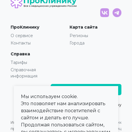
ПроКлинику
Карта сайта
О сервисе
Регионы
Контакты
Города
Справка
Тарифы
Справочная
информация
Главврачам и владельцам
Мы используем cookie.
Это позволяет нам анализировать
© 2021 — 2026,
ПроКлинику
взаимодействие посетителей с
сайтом и делать его лучше.
Информация,
Оферта для Юридических
Продолжая пользоваться сайтом,
представленная на сайте,
лиц
вы соглашаетесь с использованием