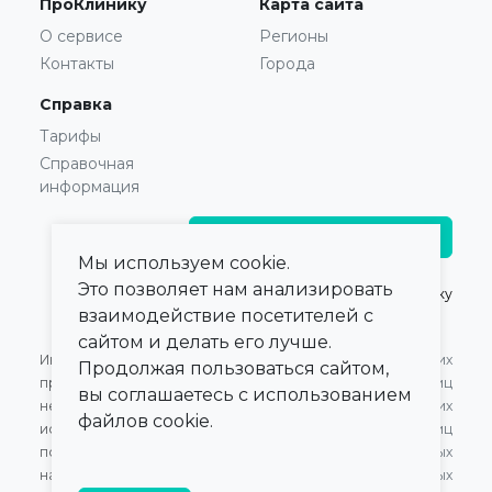
ПроКлинику
Карта сайта
О сервисе
Регионы
Контакты
Города
Справка
Тарифы
Справочная
информация
Главврачам и владельцам
Мы используем cookie.
Это позволяет нам анализировать
© 2021 — 2026,
ПроКлинику
взаимодействие посетителей с
сайтом и делать его лучше.
Информация,
Оферта для Юридических
Продолжая пользоваться сайтом,
представленная на сайте,
лиц
вы соглашаетесь с использованием
не может быть
Оферта для Физических
файлов cookie.
использована для
лиц
постановки диагноза,
Обработка персональных
назначения лечения и не
данных